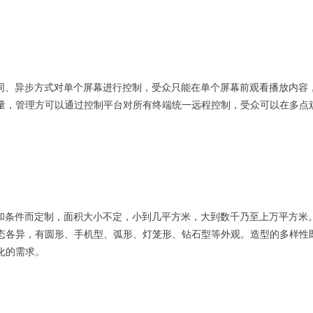
、异步方式对单个屏幕进行控制，受众只能在单个屏幕前观看播放内容，
量，管理方可以通过控制平台对所有终端统一远程控制，受众可以在多点
条件而定制，面积大小不定，小到几平方米，大到数千乃至上万平方米。
态各异，有圆形、手机型、弧形、灯笼形、钻石型等外观。造型的多样性
化的需求。