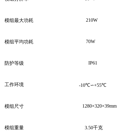
210W
模组最大功耗
70W
模组平均功耗
IP61
防护等级
工作环境
-10
℃∽
+55
℃
1280
×
320
×
39mm
模组尺寸
模组重量
3.50
千克