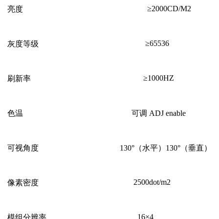
≥
2000CD/M2
亮度
≥
65536
灰度等级
≥
1000HZ
刷新率
色温
可调
ADJ enable
可视角度
130
°（水平）
130
°（垂直）
2500dot/m2
像素密度
16
×
4
模组分辨率